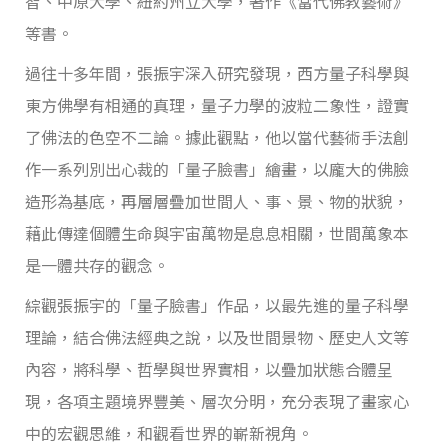
智、中原大學、紐約州立大學，著作《當代佛教藝術》
等書。
過往十多年間，張振宇深入研究發現，西方量子科學與
東方佛學有相通的真理，量子力學的波粒二象性，證實
了佛法的色空不二論。據此觀點，他以當代藝術手法創
作一系列別出心裁的「量子臉書」繪畫，以龐大的佛臉
造形為基底，再層層疊加世間人、事、景、物的狀貌，
藉此傳達個體生命與宇宙萬物是息息相關，世間萬象本
是一體共存的觀念。
綜觀張振宇的「量子臉書」作品，以最先進的量子科學
理論，結合佛法經典之說，以及世間景物、歷史人文等
內容，將科學、哲學與世界實相，以疊加狀態合體呈
現，各項主題境界豐美、層次分明，充分表現了畫家心
中的宏觀思維，和觀看世界的嶄新視角。